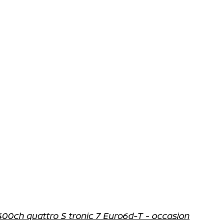
400ch quattro S tronic 7 Euro6d-T - occasion