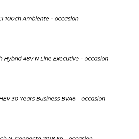
CI 100ch Ambiente - occasion
 Hybrid 48V N Line Executive - occasion
 HEV 30 Years Business BVA6 - occasion
0ch N-Connecta 2018 5p - occasion