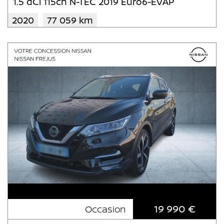
1.5 dCi 115ch N-TEC 2019 Euro6-EVAP
2020
77 059 km
19 990 €
Occasion