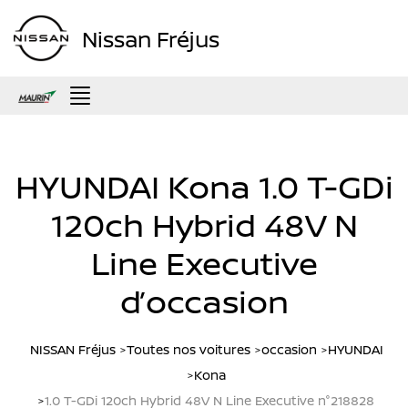
Nissan Fréjus
Menu
HYUNDAI Kona 1.0 T-GDi
120ch Hybrid 48V N
Line Executive
d’occasion
NISSAN Fréjus
Toutes nos voitures
occasion
HYUNDAI
Kona
1.0 T-GDi 120ch Hybrid 48V N Line Executive n°218828