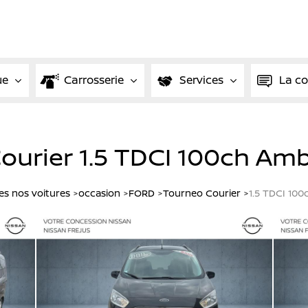
ue
Carrosserie
Services
La c
urier 1.5 TDCI 100ch Amb
es nos voitures
occasion
FORD
Tourneo Courier
1.5 TDCI 10