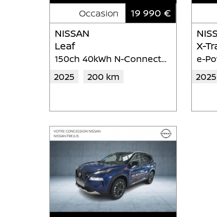
19 990 €
Occasion
NISSAN
NIS
Leaf
X-Tra
150ch 40kWh N-Connecta 22
2025
200 km
2025