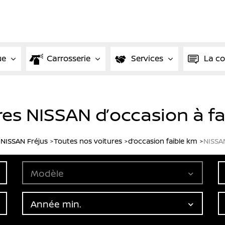
ue
Carrosserie
Services
La c
res NISSAN d’occasion à f
NISSAN Fréjus
Toutes nos voitures
d’occasion faible km
NISSA
Modèle
Année min.