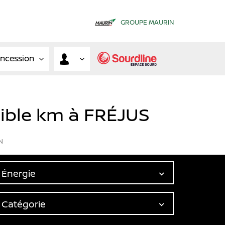
GROUPE MAURIN
oncession
aible km à FRÉJUS
N
Énergie
Catégorie